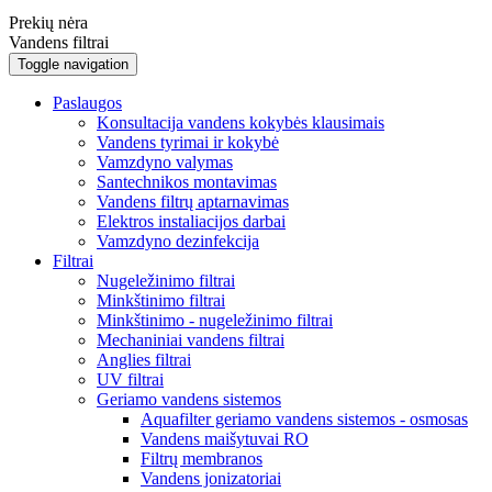
Prekių nėra
Vandens filtrai
Toggle navigation
Paslaugos
Konsultacija vandens kokybės klausimais
Vandens tyrimai ir kokybė
Vamzdyno valymas
Santechnikos montavimas
Vandens filtrų aptarnavimas
Elektros instaliacijos darbai
Vamzdyno dezinfekcija
Filtrai
Nugeležinimo filtrai
Minkštinimo filtrai
Minkštinimo - nugeležinimo filtrai
Mechaniniai vandens filtrai
Anglies filtrai
UV filtrai
Geriamo vandens sistemos
Aquafilter geriamo vandens sistemos - osmosas
Vandens maišytuvai RO
Filtrų membranos
Vandens jonizatoriai