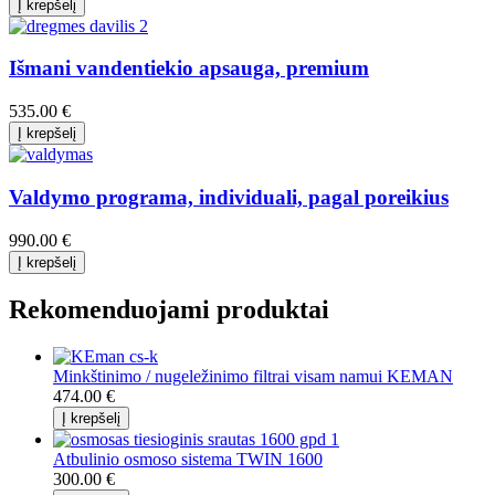
Išmani vandentiekio apsauga, premium
535.00 €
Valdymo programa, individuali, pagal poreikius
990.00 €
Rekomenduojami produktai
Minkštinimo / nugeležinimo filtrai visam namui KEMAN
474.00 €
Atbulinio osmoso sistema TWIN 1600
300.00 €