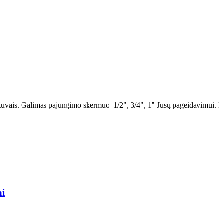
vožtuvais. Galimas pajungimo skermuo 1/2", 3/4", 1" Jūsų pageidavimui
ai