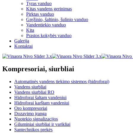
Tyras vanduo
Kitas vandens gerinimas
Pirktas vanduo
Gręžinio, šaltinio, šulinio vanduo
Vandentiekio vanduo
Kita
Prastos kokybės vanduo
Galerija
Kontaktai
Kompresoriai, siurbliai
Automatinės vandens tiekimo sistemos (hidroforai)
Vandens siurbliai
Vandens siurbliai RO
Hidroforai šaltam vandeniui
Hidroforai karštam vandeniui
Oro kompresoriai
Dozavimo įranga
Nuotekio signalizacijos
Giluminiai siurbliai ir varikliai
Santechnikos prekės