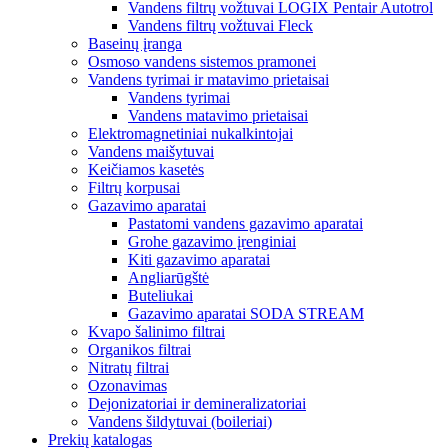
Vandens filtrų vožtuvai LOGIX Pentair Autotrol
Vandens filtrų vožtuvai Fleck
Baseinų įranga
Osmoso vandens sistemos pramonei
Vandens tyrimai ir matavimo prietaisai
Vandens tyrimai
Vandens matavimo prietaisai
Elektromagnetiniai nukalkintojai
Vandens maišytuvai
Keičiamos kasetės
Filtrų korpusai
Gazavimo aparatai
Pastatomi vandens gazavimo aparatai
Grohe gazavimo įrenginiai
Kiti gazavimo aparatai
Angliarūgštė
Buteliukai
Gazavimo aparatai SODA STREAM
Kvapo šalinimo filtrai
Organikos filtrai
Nitratų filtrai
Ozonavimas
Dejonizatoriai ir demineralizatoriai
Vandens šildytuvai (boileriai)
Prekių katalogas