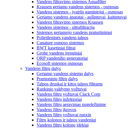
Vandens filtravimo sistemos Aquafilter
Krausen geriamo vandens sistemos - osmosas
Vandens sistemos - įvairūs gamintojai - osmosas
Geriamo vandens aparatai - aušintuvai, kaitintuvai
Vandens filtravimo sistemos Krausen
Vandens sistemos - ultrafiltracija
Sistemos geriamojo vandens praturtinimui
Polietileninės vandens talpos
Canature osmoso sistemos
BWT kasetiniai filtrai
Grohe vandens įrenginiai
ORP vandenilio generatoriai
Ecosoft sistemos osmosas
Vandens filtrų dalys
Geriamo vandens sistemų dalys
Pramoninių filtrų dalys
Talpos druskai ir kitos talpos filtrams
Rankinio valdymo vožtuvai
Vandens filtrų vožtuvai Clack Corp
Vandens filtrų inžektoriai
Vandens filtrų aeravimas nugeležinime
Vandens filtrų įkrovos
Vandens filtrų vožtuvai runxin
Filtrų kolonos ir talpos vandeniui
Vandens filtrų kolonų įdėklai