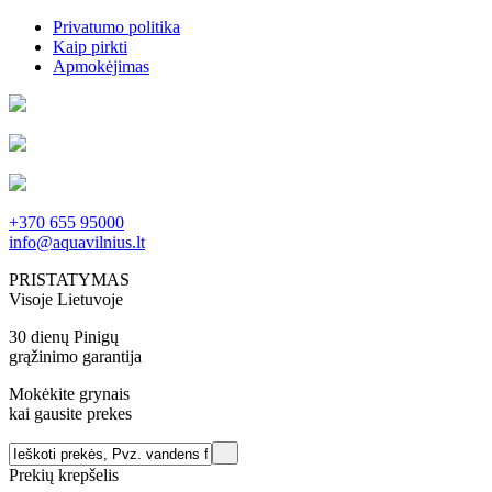
Privatumo politika
Kaip pirkti
Apmokėjimas
+370 655 95000
info@aquavilnius.lt
PRISTATYMAS
Visoje Lietuvoje
30 dienų Pinigų
grąžinimo garantija
Mokėkite grynais
kai gausite prekes
Prekių krepšelis