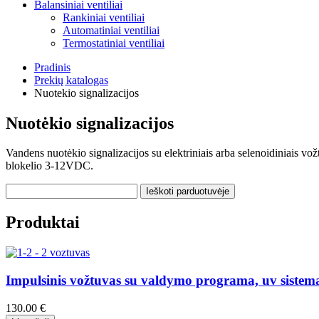
Balansiniai ventiliai
Rankiniai ventiliai
Automatiniai ventiliai
Termostatiniai ventiliai
Pradinis
Prekių katalogas
Nuotekio signalizacijos
Nuotėkio signalizacijos
Vandens nuotėkio signalizacijos su elektriniais arba selenoidiniais 
blokelio 3-12VDC.
Produktai
Impulsinis vožtuvas su valdymo programa, uv sistem
130.00 €