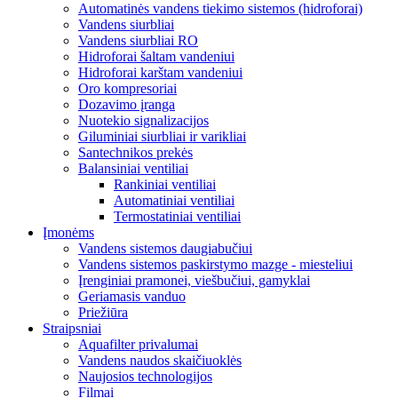
Automatinės vandens tiekimo sistemos (hidroforai)
Vandens siurbliai
Vandens siurbliai RO
Hidroforai šaltam vandeniui
Hidroforai karštam vandeniui
Oro kompresoriai
Dozavimo įranga
Nuotekio signalizacijos
Giluminiai siurbliai ir varikliai
Santechnikos prekės
Balansiniai ventiliai
Rankiniai ventiliai
Automatiniai ventiliai
Termostatiniai ventiliai
Įmonėms
Vandens sistemos daugiabučiui
Vandens sistemos paskirstymo mazge - miesteliui
Įrenginiai pramonei, viešbučiui, gamyklai
Geriamasis vanduo
Priežiūra
Straipsniai
Aquafilter privalumai
Vandens naudos skaičiuoklės
Naujosios technologijos
Filmai