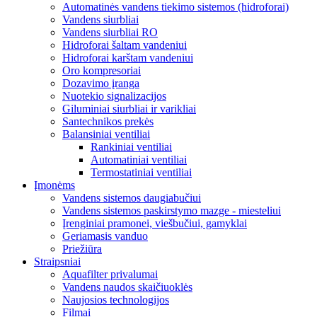
Automatinės vandens tiekimo sistemos (hidroforai)
Vandens siurbliai
Vandens siurbliai RO
Hidroforai šaltam vandeniui
Hidroforai karštam vandeniui
Oro kompresoriai
Dozavimo įranga
Nuotekio signalizacijos
Giluminiai siurbliai ir varikliai
Santechnikos prekės
Balansiniai ventiliai
Rankiniai ventiliai
Automatiniai ventiliai
Termostatiniai ventiliai
Įmonėms
Vandens sistemos daugiabučiui
Vandens sistemos paskirstymo mazge - miesteliui
Įrenginiai pramonei, viešbučiui, gamyklai
Geriamasis vanduo
Priežiūra
Straipsniai
Aquafilter privalumai
Vandens naudos skaičiuoklės
Naujosios technologijos
Filmai