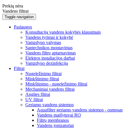
Prekių nėra
Vandens filtrai
Toggle navigation
Paslaugos
Konsultacija vandens kokybės klausimais
Vandens tyrimai ir kokybė
Vamzdyno valymas
Santechnikos montavimas
Vandens filtrų aptarnavimas
Elektros instaliacijos darbai
Vamzdyno dezinfekcija
Filtrai
Nugeležinimo filtrai
Minkštinimo filtrai
Minkštinimo - nugeležinimo filtrai
Mechaniniai vandens filtrai
Anglies filtrai
UV filtrai
Geriamo vandens sistemos
Aquafilter geriamo vandens sistemos - osmosas
Vandens maišytuvai RO
Filtrų membranos
Vandens jonizatoriai