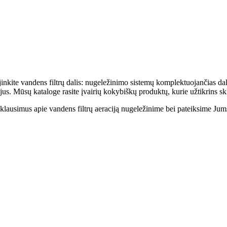
aujinkite vandens filtrų dalis: nugeležinimo sistemų komplektuojančias d
jus. Mūsų kataloge rasite įvairių kokybiškų produktų, kurie užtikrins s
s klausimus apie vandens filtrų aeraciją nugeležinime bei
pateiksime Jums