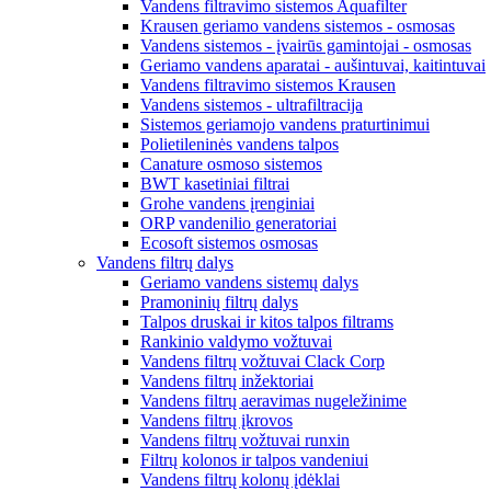
Vandens filtravimo sistemos Aquafilter
Krausen geriamo vandens sistemos - osmosas
Vandens sistemos - įvairūs gamintojai - osmosas
Geriamo vandens aparatai - aušintuvai, kaitintuvai
Vandens filtravimo sistemos Krausen
Vandens sistemos - ultrafiltracija
Sistemos geriamojo vandens praturtinimui
Polietileninės vandens talpos
Canature osmoso sistemos
BWT kasetiniai filtrai
Grohe vandens įrenginiai
ORP vandenilio generatoriai
Ecosoft sistemos osmosas
Vandens filtrų dalys
Geriamo vandens sistemų dalys
Pramoninių filtrų dalys
Talpos druskai ir kitos talpos filtrams
Rankinio valdymo vožtuvai
Vandens filtrų vožtuvai Clack Corp
Vandens filtrų inžektoriai
Vandens filtrų aeravimas nugeležinime
Vandens filtrų įkrovos
Vandens filtrų vožtuvai runxin
Filtrų kolonos ir talpos vandeniui
Vandens filtrų kolonų įdėklai