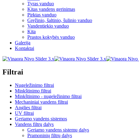
Tyras vanduo
Kitas vandens gerinimas
Pirktas vanduo
Gręžinio, šaltinio, šulinio vanduo
Vandentiekio vanduo
Kita
Prastos kokybės vanduo
Galerija
Kontaktai
Filtrai
Nugeležinimo filtrai
Minkštinimo filtrai
Minkštinimo - nugeležinimo filtrai
Mechaniniai vandens filtrai
Anglies filtrai
UV filtrai
Geriamo vandens sistemos
Vandens filtrų dalys
Geriamo vandens sistemų dalys
Pramoninių filtrų dalys