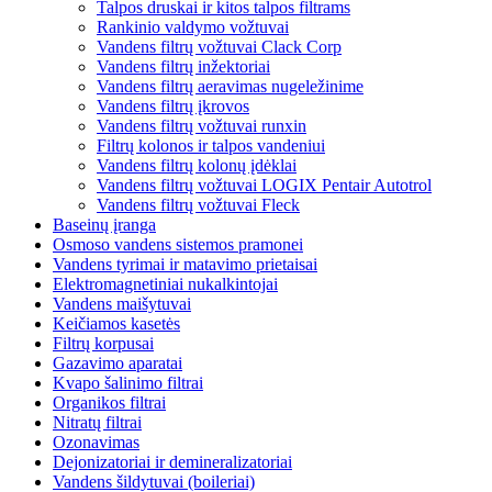
Talpos druskai ir kitos talpos filtrams
Rankinio valdymo vožtuvai
Vandens filtrų vožtuvai Clack Corp
Vandens filtrų inžektoriai
Vandens filtrų aeravimas nugeležinime
Vandens filtrų įkrovos
Vandens filtrų vožtuvai runxin
Filtrų kolonos ir talpos vandeniui
Vandens filtrų kolonų įdėklai
Vandens filtrų vožtuvai LOGIX Pentair Autotrol
Vandens filtrų vožtuvai Fleck
Baseinų įranga
Osmoso vandens sistemos pramonei
Vandens tyrimai ir matavimo prietaisai
Elektromagnetiniai nukalkintojai
Vandens maišytuvai
Keičiamos kasetės
Filtrų korpusai
Gazavimo aparatai
Kvapo šalinimo filtrai
Organikos filtrai
Nitratų filtrai
Ozonavimas
Dejonizatoriai ir demineralizatoriai
Vandens šildytuvai (boileriai)