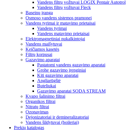
Vandens filtrų vožtuvai LOGIX Pentair Autotrol
Vandens filtrų vožtuvai Fleck
Baseinų įranga
Osmoso vandens sistemos pramonei
Vandens tyrimai ir matavimo prietaisai
Vandens tyrimai
Vandens matavimo prietaisai
Elektromagnetiniai nukalkintojai
Vandens maišytuvai
Keičiamos kasetės
Filtrų korpusai
Gazavimo aparatai
Pastatomi vandens gazavimo aparatai
Grohe gazavimo įrenginiai
Kiti gazavimo aparatai
Angliarūgštė
Buteliukai
Gazavimo aparatai SODA STREAM
Kvapo šalinimo filtrai
Organikos filtrai
Nitratų filtrai
Ozonavimas
Dejonizatoriai ir demineralizatoriai
Vandens šildytuvai (boileriai)
Prekių katalogas