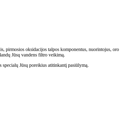
alis, pirmosios oksidacijos talpos komponentus, nuorintojus, oro
klandų Jūsų vandens filtro veikimą.
 specialų Jūsų poreikius atitinkantį pasiūlymą.