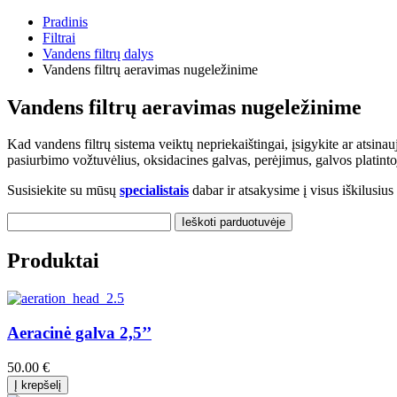
Pradinis
Filtrai
Vandens filtrų dalys
Vandens filtrų aeravimas nugeležinime
Vandens filtrų aeravimas nugeležinime
Kad vandens filtrų sistema veiktų nepriekaištingai, įsigykite ar atsin
pasiurbimo vožtuvėlius, oksidacines galvas, perėjimus, galvos platinto
Susisiekite su mūsų
specialistais
dabar ir atsakysime į visus iškilusiu
Produktai
Aeracinė galva 2,5’’
50.00 €