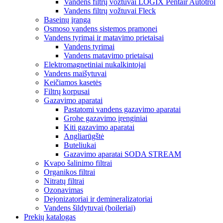
Vandens filtrų vožtuvai LOGIX Pentair Autotrol
Vandens filtrų vožtuvai Fleck
Baseinų įranga
Osmoso vandens sistemos pramonei
Vandens tyrimai ir matavimo prietaisai
Vandens tyrimai
Vandens matavimo prietaisai
Elektromagnetiniai nukalkintojai
Vandens maišytuvai
Keičiamos kasetės
Filtrų korpusai
Gazavimo aparatai
Pastatomi vandens gazavimo aparatai
Grohe gazavimo įrenginiai
Kiti gazavimo aparatai
Angliarūgštė
Buteliukai
Gazavimo aparatai SODA STREAM
Kvapo šalinimo filtrai
Organikos filtrai
Nitratų filtrai
Ozonavimas
Dejonizatoriai ir demineralizatoriai
Vandens šildytuvai (boileriai)
Prekių katalogas