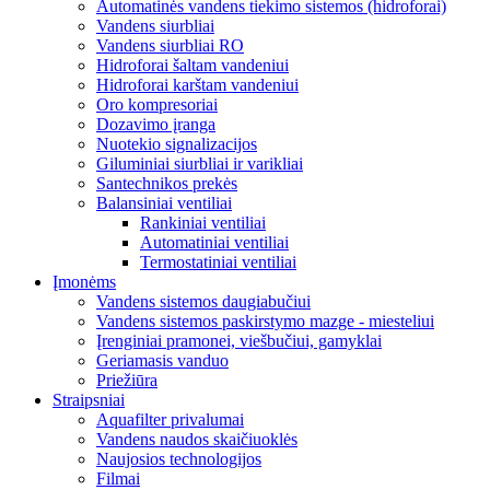
Automatinės vandens tiekimo sistemos (hidroforai)
Vandens siurbliai
Vandens siurbliai RO
Hidroforai šaltam vandeniui
Hidroforai karštam vandeniui
Oro kompresoriai
Dozavimo įranga
Nuotekio signalizacijos
Giluminiai siurbliai ir varikliai
Santechnikos prekės
Balansiniai ventiliai
Rankiniai ventiliai
Automatiniai ventiliai
Termostatiniai ventiliai
Įmonėms
Vandens sistemos daugiabučiui
Vandens sistemos paskirstymo mazge - miesteliui
Įrenginiai pramonei, viešbučiui, gamyklai
Geriamasis vanduo
Priežiūra
Straipsniai
Aquafilter privalumai
Vandens naudos skaičiuoklės
Naujosios technologijos
Filmai