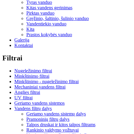
Tyras vanduo
Kitas vandens gerinimas
Pirktas vanduo
Gręžinio, šaltinio, šulinio vanduo
Vandentiekio vanduo
Kita
Prastos kokybės vanduo
Galerija
Kontaktai
Filtrai
Nugeležinimo filtrai
Minkštinimo filtrai
Minkštinimo - nugeležinimo filtrai
Mechaniniai vandens filtrai
Anglies filtrai
UV filtrai
Geriamo vandens sistemos
Vandens filtrų dalys
Geriamo vandens sistemų dalys
Pramoninių filtrų dalys
Talpos druskai ir kitos talpos filtrams
Rankinio valdymo vožtuvai