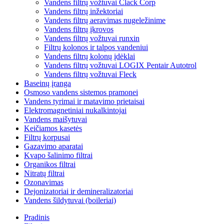
Vandens filtrų vožtuvai Clack Corp
Vandens filtrų inžektoriai
Vandens filtrų aeravimas nugeležinime
Vandens filtrų įkrovos
Vandens filtrų vožtuvai runxin
Filtrų kolonos ir talpos vandeniui
Vandens filtrų kolonų įdėklai
Vandens filtrų vožtuvai LOGIX Pentair Autotrol
Vandens filtrų vožtuvai Fleck
Baseinų įranga
Osmoso vandens sistemos pramonei
Vandens tyrimai ir matavimo prietaisai
Elektromagnetiniai nukalkintojai
Vandens maišytuvai
Keičiamos kasetės
Filtrų korpusai
Gazavimo aparatai
Kvapo šalinimo filtrai
Organikos filtrai
Nitratų filtrai
Ozonavimas
Dejonizatoriai ir demineralizatoriai
Vandens šildytuvai (boileriai)
Pradinis