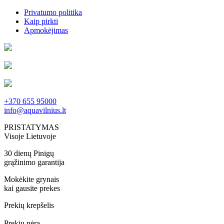
Privatumo politika
Kaip pirkti
Apmokėjimas
+370 655 95000
info@aquavilnius.lt
PRISTATYMAS
Visoje Lietuvoje
30 dienų Pinigų
grąžinimo garantija
Mokėkite grynais
kai gausite prekes
Prekių krepšelis
Prekių nėra