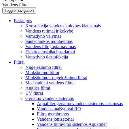
Vandens filtrai
Toggle navigation
Paslaugos
Konsultacija vandens kokybės klausimais
Vandens tyrimai ir kokybė
Vamzdyno valymas
Santechnikos montavimas
Vandens filtrų aptarnavimas
Elektros instaliacijos darbai
Vamzdyno dezinfekcija
Filtrai
Nugeležinimo filtrai
Minkštinimo filtrai
Minkštinimo - nugeležinimo filtrai
Mechaniniai vandens filtrai
Anglies filtrai
UV filtrai
Geriamo vandens sistemos
Aquafilter geriamo vandens sistemos - osmosas
Vandens maišytuvai RO
Filtrų membranos
Vandens jonizatoriai
Vandens filtravimo sistemos Aquafilter