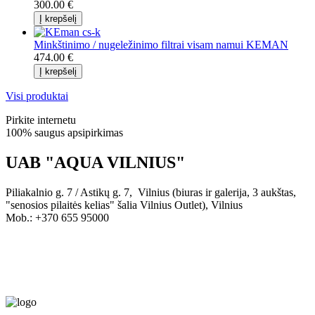
300.00 €
Minkštinimo / nugeležinimo filtrai visam namui KEMAN
474.00 €
Visi produktai
Pirkite internetu
100% saugus apsipirkimas
UAB "AQUA VILNIUS"
Piliakalnio g. 7 / Astikų g. 7, Vilnius (biuras ir galerija, 3 aukštas,
"senosios pilaitės kelias" šalia Vilnius Outlet), Vilnius
Mob.: +370 655 95000