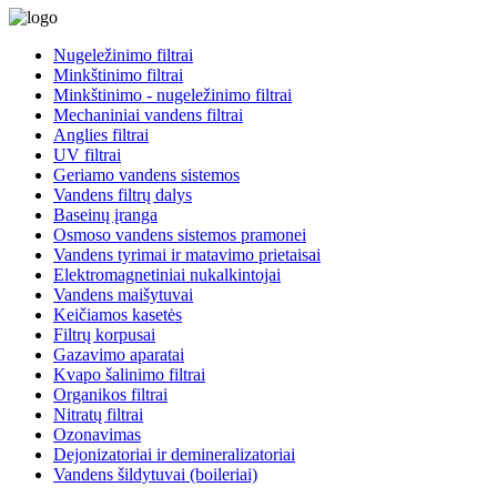
Nugeležinimo filtrai
Minkštinimo filtrai
Minkštinimo - nugeležinimo filtrai
Mechaniniai vandens filtrai
Anglies filtrai
UV filtrai
Geriamo vandens sistemos
Vandens filtrų dalys
Baseinų įranga
Osmoso vandens sistemos pramonei
Vandens tyrimai ir matavimo prietaisai
Elektromagnetiniai nukalkintojai
Vandens maišytuvai
Keičiamos kasetės
Filtrų korpusai
Gazavimo aparatai
Kvapo šalinimo filtrai
Organikos filtrai
Nitratų filtrai
Ozonavimas
Dejonizatoriai ir demineralizatoriai
Vandens šildytuvai (boileriai)