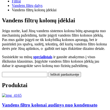
Filtrai
Vandens filtrų dalys
Vandens filtrų kolonų įdėklai
Vandens filtrų kolonų įdėklai
Jeigu norite, kad Jūsų vandens sistemos kolona būtų apsaugota nuo
mechaninių pažeidimų, turite įsigyti vandens filtro kolonos įdėklą.
Pas mus galite įsigyti ne tik kokybišką kolonos aprangą, bet ir
pasirinkti jos spalvą, sudėtį, tekstūrą, dėl kurių vandens filtro kolona
derės prie Jūsų aplinkos, o galbūt net taps išskirtine dizaino detale.
Susisiekite su mūsų
specialistais
ir gausite atsakymus į visus
iškilusius klausimus. Įsigykite vandens filtro kolonos įdėklą jau
dabar ir apsaugokite savo koloną nuo fizinių pažeidimų.
Produktai
Vandens filtro kolonai audinys nuo kondensato