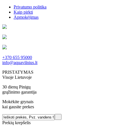
Privatumo politika
Kaip pirkti
Apmokėjimas
+370 655 95000
info@aquavilnius.lt
PRISTATYMAS
Visoje Lietuvoje
30 dienų Pinigų
grąžinimo garantija
Mokėkite grynais
kai gausite prekes
Prekių krepšelis