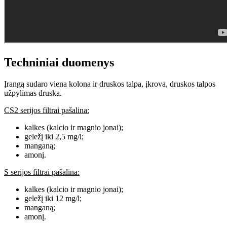
Techniniai duomenys
Įrangą sudaro viena kolona ir druskos talpa, įkrova, druskos talpos
užpylimas druska.
CS2 serijos filtrai pašalina:
kalkes (kalcio ir magnio jonai);
geležį iki 2,5 mg/l;
manganą;
amonį.
S serijos filtrai pašalina:
kalkes (kalcio ir magnio jonai);
geležį iki 12 mg/l;
manganą;
amonį.