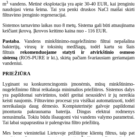
3
m
vandens. Metinė eksplotacija yra apie 30-40 EUR, kai įrenginiu
naudojasi viena šeima. Tai yra penki druskos NaCl maišai skirti
filtravimo įrenginio regeneracijai.
Sistemos tarnavimo laikas nuo 8 metų. Sistema gali būti atnaujinama
keičiant įkrovą. Įkrovos keitimo kaina nuo - 116 EUR.
Pastaba
. Vandens minkštinimo-nugeležinimo filtrai nepašalina
bakterijų, virusų ir toksinių medžiagų, todėl kartu su šiais
filtrais
rekomenduojame statyti ir atvirkštinio osmoso
sistemą
(ROS-PURE ir kt.), skirtą pačiam švariausiam geriamajam
vandeniui.
PRIEŽIŪRA
Lyginant su konkurencingomis įmonėmis, mūsų minkštinimo-
nugeležinimo filtrai reikalauja minimalios priežiūros. Sistemos dalys
yra papildomai sutvirtintos, todėl greitai nesusidėvi ir jų nereikia
keisti naujomis. Filtravimo procesai yra visiškai automatizuoti, todėl
nereikalauja daug dėmesio. Kompiuterinėje galvoje papildomai
įmontuota pakraunama baterija. Dingus elektrai rodmenys
nenusimuša. Tokiu būdu išsaugomi visi vandens valymo parametrai.
Tai labai supaprastina ir palengvina filtro priežiūrą.
Mes bene vieninteliai Lietuvoje prižiūrime klientų filtrus, taip pat