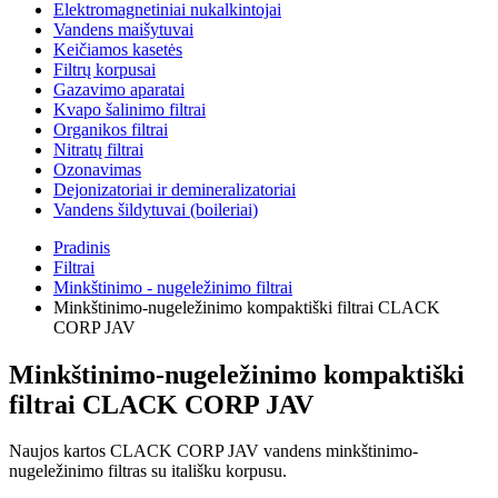
Elektromagnetiniai nukalkintojai
Vandens maišytuvai
Keičiamos kasetės
Filtrų korpusai
Gazavimo aparatai
Kvapo šalinimo filtrai
Organikos filtrai
Nitratų filtrai
Ozonavimas
Dejonizatoriai ir demineralizatoriai
Vandens šildytuvai (boileriai)
Pradinis
Filtrai
Minkštinimo - nugeležinimo filtrai
Minkštinimo-nugeležinimo kompaktiški filtrai CLACK
CORP JAV
Minkštinimo-nugeležinimo kompaktiški
filtrai CLACK CORP JAV
Naujos kartos CLACK CORP JAV vandens minkštinimo-
nugeležinimo filtras su itališku korpusu.