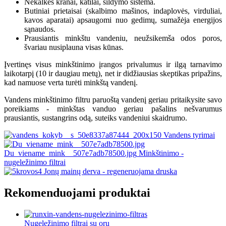
Nekalkės kranai, katilai, šildymo sistema.
Butiniai prietaisai (skalbimo mašinos, indaplovės, virduliai,
kavos aparatai) apsaugomi nuo gedimų, sumažėja energijos
sąnaudos.
Prausiantis minkštu vandeniu, neužsikemša odos poros,
švariau nusiplauna visas kūnas.
Įvertinęs visus minkštinimo įrangos privalumus ir ilgą tarnavimo
laikotarpį (10 ir daugiau metų), net ir didžiausias skeptikas pripažins,
kad namuose verta turėti minkštą vandenį.
Vandens minkštinimo filtru paruoštą vandenį geriau pritaikysite savo
poreikiams - minkštas vanduo geriau pašalins nešvarumus
prausiantis, sustangrins odą, suteiks vandeniui skaidrumo.
Vandens tyrimai
Du_viename_mink__507e7adb78500.jpg
Minkštinimo -
nugeležinimo filtrai
Jonų mainų derva - regeneruojama druska
Rekomenduojami produktai
Nugeležinimo filtrai su oru