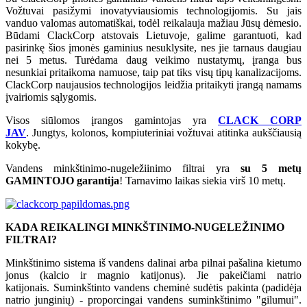
Vožtuvai pasižymi inovatyviausiomis technologijomis. Su jais
vanduo valomas automatiškai, todėl reikalauja mažiau Jūsų dėmesio.
Būdami ClackCorp atstovais Lietuvoje, galime garantuoti, kad
pasirinkę šios įmonės gaminius nesuklysite, nes jie tarnaus daugiau
nei 5 metus. Turėdama daug veikimo nustatymų, įranga bus
nesunkiai pritaikoma namuose, taip pat tiks visų tipų kanalizacijoms.
ClackCorp naujausios technologijos leidžia pritaikyti įrangą namams
įvairiomis sąlygomis.
Visos siūlomos įrangos gamintojas yra
CLACK CORP
JAV
.
Jungtys, kolonos, kompiuteriniai vožtuvai atitinka aukščiausią
kokybę.
Vandens minkštinimo-nugeležiinimo filtrai yra
su 5 metų
GAMINTOJO garantija
! Tarnavimo laikas siekia virš 10 metų.
KADA REIKALINGI MINKŠTINIMO-NUGELEŽINIMO
FILTRAI?
Minkštinimo sistema iš vandens dalinai arba pilnai pašalina kietumo
jonus (kalcio ir magnio katijonus). Jie pakeičiami natrio
katijonais. Suminkštinto vandens cheminė sudėtis pakinta (padidėja
natrio junginių) - proporcingai vandens suminkštinimo "gilumui".