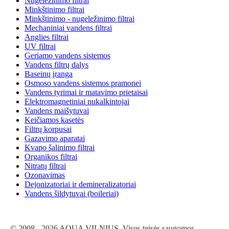
Nugeležinimo filtrai
Minkštinimo filtrai
Minkštinimo - nugeležinimo filtrai
Mechaniniai vandens filtrai
Anglies filtrai
UV filtrai
Geriamo vandens sistemos
Vandens filtrų dalys
Baseinų įranga
Osmoso vandens sistemos pramonei
Vandens tyrimai ir matavimo prietaisai
Elektromagnetiniai nukalkintojai
Vandens maišytuvai
Keičiamos kasetės
Filtrų korpusai
Gazavimo aparatai
Kvapo šalinimo filtrai
Organikos filtrai
Nitratų filtrai
Ozonavimas
Dejonizatoriai ir demineralizatoriai
Vandens šildytuvai (boileriai)
© 2008 - 2026 AQUA VILNIUS. Visos teisės saugomos.