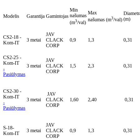
Min
Max
Diametr
našumas
Modelis
Garantija
Gamintojas
3
(m)
našumas (m
/val)
3
(m
/val)
JAV
CS2-18 -
3 metai
CLACK
0,9
1,3
0,31
Kom-IT
CORP
CS2-25 -
JAV
Kom-IT
3 metai
CLACK
1,5
2,3
0,31
-
CORP
Pasiūlymas
CS2-30 -
JAV
Kom-IT
3 metai
CLACK
1,60
2,40
0,31
-
CORP
Pasiūlymas
JAV
S-18-
3 metai
CLACK
0,9
1,3
0,31
Kom-IT
CORP