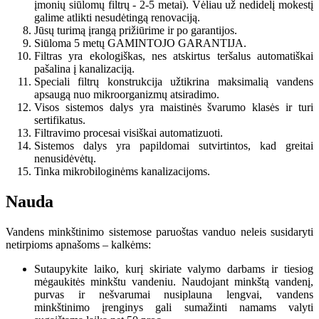
įmonių siūlomų filtrų - 2-5 metai). Vėliau už nedidelį mokestį
galime atlikti nesudėtingą renovaciją.
Jūsų turimą įrangą prižiūrime ir po garantijos.
Siūloma 5 metų GAMINTOJO GARANTIJA.
Filtras yra ekologiškas, nes atskirtus teršalus automatiškai
pašalina į kanalizaciją.
Speciali filtrų konstrukcija užtikrina maksimalią vandens
apsaugą nuo mikroorganizmų atsiradimo.
Visos sistemos dalys yra maistinės švarumo klasės ir turi
sertifikatus.
Filtravimo procesai visiškai automatizuoti.
Sistemos dalys yra papildomai sutvirtintos, kad greitai
nenusidėvėtų.
Tinka mikrobiloginėms kanalizacijoms.
Nauda
Vandens minkštinimo sistemose paruoštas vanduo neleis susidaryti
netirpioms apnašoms – kalkėms:
Sutaupykite laiko, kurį skiriate valymo darbams ir tiesiog
mėgaukitės minkštu vandeniu. Naudojant minkštą vandenį,
purvas ir nešvarumai nusiplauna lengvai, vandens
minkštinimo įrenginys gali sumažinti namams valyti