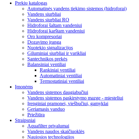
Prekių katalogas
Automatinės vandens tiekimo sistemos (hidroforai)
Vandens siurbliai
Vandens siurbliai RO
Hidroforai šaltam vandeniui
Hidroforai karštam vandeniui
Oro kompresoriai
Dozavimo įranga
Nuotekio signalizacijos
Giluminiai siurbliai ir varikliai
Santechnikos prekės
Balansiniai ventiliai
Rankiniai ventiliai
Automatiniai ventiliai
Termostatiniai ventiliai
Įmonėms
Vandens sistemos daugiabučiui
Vandens sistemos paskirstymo mazge - miesteliui
Įrenginiai pramonei, viešbučiui, gamyklai
Geriamasis vanduo
Priežiūra
Straipsniai
Aquafilter privalumai
Vandens naudos skaičiuoklės
Naujosios technologijos