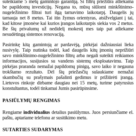
suteikiame 5 metų gamintojo garantiją. Ši filtrų priežiūra atliekama
be papildomų investicijų. Negana to, mūsų siūlomi minkštinimo-
nugeležinimo filtrai turi ilgą tarnavimo laikotarpį. Daugelis jų
tarnauja net 8 metus. Tai itin žymus orientyras, atsižvelgiant į tai,
kad kitose įmonėse kai kurios įrangos laikotarpis siekia vos 2 metus.
Be šių privalumų už nedidelį mokestį mes taip pat atliekame
nesudėtingą sistemos renovaciją.
Pasirinkę kitą gamintoją ar pardavėją, pirkėjai dažniausiai lieka
nusivylę. Taip nutinka todėl, kad daugelis kitų įmonių neprižiūri
savo minkštinimo-nugeležinimo filtrų arba negali suteikti reikiamos
informacijos, susijusios su vandens sistemų eksploatavimu. Taip
pirkėjas praranda nemažai papildomų pinigų, savo laiko ir negauna
trokštamo rezultato. Dėl šių priežasčių sulaukiame nemažai
skambučių su prašymais pašalinti gedimus ir prižiūrėti įrangą.
Lietuvos rinkoje dirbame daugiau nei 15 metų, turime patyrusius
konstultantus, todėl tinkamai Jumis pasirūpinsime.
PASIŪLYMŲ RENGIMAS
Rengiame
individualius
detalius pasiūlymus. Juos persiunčiame el.
paštu, aptariame telefonu ar susitikimo metu.
SUTARTIES SUDARYMAS