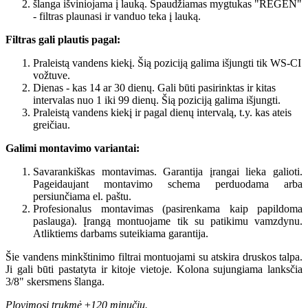
šlanga išviniojama į lauką. Spaudžiamas mygtukas "REGEN"
- filtras plaunasi ir vanduo teka į lauką.
Filtras gali plautis pagal:
Praleistą vandens kiekį. Šią poziciją galima išjungti tik WS-CI
vožtuve.
Dienas - kas 14 ar 30 dienų. Gali būti pasirinktas ir kitas
intervalas nuo 1 iki 99 dienų. Šią poziciją galima išjungti.
Praleistą vandens kiekį ir pagal dienų intervalą, t.y. kas ateis
greičiau.
Galimi montavimo variantai:
Savarankiškas montavimas. Garantija įrangai lieka galioti.
Pageidaujant montavimo schema perduodama arba
persiunčiama el. paštu.
Profesionalus montavimas (pasirenkama kaip papildoma
paslauga). Įrangą montuojame tik su patikimu vamzdynu.
Atliktiems darbams suteikiama garantija.
Šie vandens minkštinimo filtrai montuojami su atskira druskos talpa.
Ji gali būti pastatyta ir kitoje vietoje. Kolona sujungiama lanksčia
3/8" skersmens šlanga.
Plovimosi trukmė ±120 minučių.