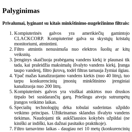
Palyginimas
Privalumai, lyginant su kitais minkštinimo-nugeležinimo filtrais:
Kompiuterinės galvos yra amerikiečių gamintojo
CLACKCORP. Kompiuterinė galva su skystųjų kristalų
monitoriumi, atmintimi.
Filtro atmintis nenusimuša nuo elektros šuolių ar kitų
veiksnių.
Įrenginys skaičiuoja prabėgamą vandens kiekį ir plaunasi tik
tada, kai praleidžia maksimalų išvalyto vandens kiekį. Įranga
taupo vandenį, filtro įkrovą, todėl filtras tarnauja žymiai ilgiau.
Ypač mažas kanalizuojamo vandens kiekis (nuo 40 litrų), tuo
tarpu konkurencinių įmonių minkštinimo įrenginiai
kanalizuoja nuo 200 litrų.
Kompiuterinės galvos yra visiškai atskirtos nuo druskos
tirpalo bei susidarančių garų. Priešingu atveju sutrumpėtų
įrangos veikimo laikas.
Specialių technologijų dėka tobulai suderintas užpildo
veikimo principas. Užtikrinamas sklandus išvalyto vandens
tiekimas. Naudojami tik aukščiausios kokybės užpildai (ne
kiniški ar indiški, kas dažnai pasitaiko praktikoje).
Filtro tarnavimo laikas - daugiau nei 10 metų (konkurencinių