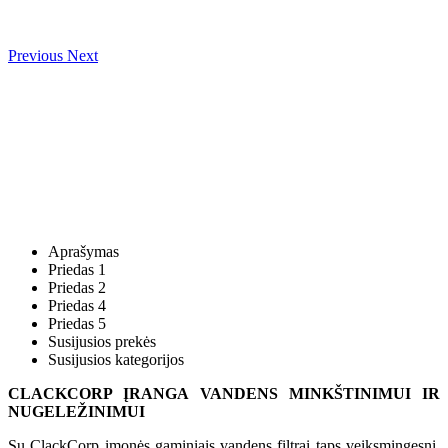
Previous
Next
Aprašymas
Priedas 1
Priedas 2
Priedas 4
Priedas 5
Susijusios prekės
Susijusios kategorijos
CLACKCORP ĮRANGA VANDENS MINKŠTINIMUI IR
NUGELEŽINIMUI
Su ClackCorp įmonės gaminiais vandens filtrai taps veiksmingesni.