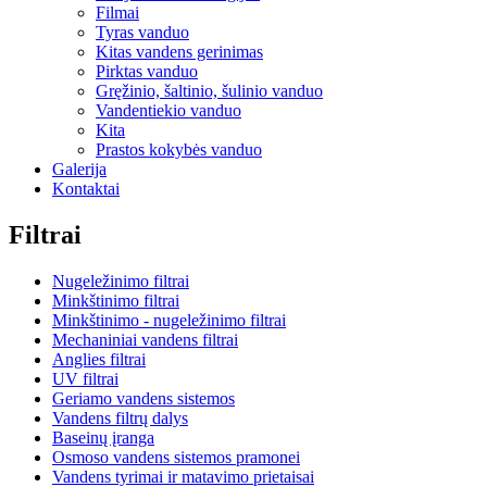
Filmai
Tyras vanduo
Kitas vandens gerinimas
Pirktas vanduo
Gręžinio, šaltinio, šulinio vanduo
Vandentiekio vanduo
Kita
Prastos kokybės vanduo
Galerija
Kontaktai
Filtrai
Nugeležinimo filtrai
Minkštinimo filtrai
Minkštinimo - nugeležinimo filtrai
Mechaniniai vandens filtrai
Anglies filtrai
UV filtrai
Geriamo vandens sistemos
Vandens filtrų dalys
Baseinų įranga
Osmoso vandens sistemos pramonei
Vandens tyrimai ir matavimo prietaisai