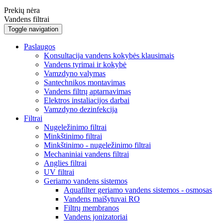
Prekių nėra
Vandens filtrai
Toggle navigation
Paslaugos
Konsultacija vandens kokybės klausimais
Vandens tyrimai ir kokybė
Vamzdyno valymas
Santechnikos montavimas
Vandens filtrų aptarnavimas
Elektros instaliacijos darbai
Vamzdyno dezinfekcija
Filtrai
Nugeležinimo filtrai
Minkštinimo filtrai
Minkštinimo - nugeležinimo filtrai
Mechaniniai vandens filtrai
Anglies filtrai
UV filtrai
Geriamo vandens sistemos
Aquafilter geriamo vandens sistemos - osmosas
Vandens maišytuvai RO
Filtrų membranos
Vandens jonizatoriai