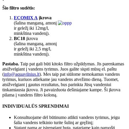
Šio filtro sudėtis:
ECOMIX A
įkrova
(šalina manganą, amonį
ir geležį iki 12mg/l,
minkština vandenį).
BC18
įkrova
(šalina manganą, amonį
ir geležį iki 2,5 mg/l,
minkština vandenį).
Pastaba.
Taip pat gali būti kitoks filtro užpildymas. Jis parenkamas
atsižvelgiant į vandens tyrimus. Juos galite siųsti mūsų el. paštu
(
info@aquavilnius.lt
). Mes taip pat siūlome nemokamus vandens
tyrimus, kuriuos atliekame jau vandens atvežimo dieną. Tuomet,
atsižvelgiant į gautus rezultatus, bus parinkta Jūsų vandeniui
tinkamiausia įkrova. Ji pavaizduota dešiniajame kampe. Ši įkrova
pilama į vandens filtro koloną.
INDIVIDUALŪS SPRENDIMAI
Konsultuojame dėl būtinumo atlikti vandens tyrimus, jeigu
šalia vandens telkinio turite šulinį ar gręžinį;
Statant namą ar įsirengiant butą, patariame kaip paruošti