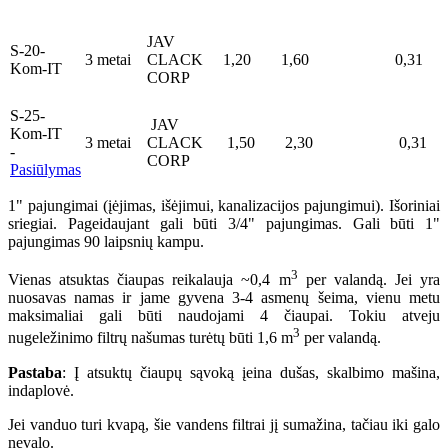
JAV
S-20-
3 metai
CLACK
1,20
1,60
0,31
Kom-IT
CORP
S-25-
JAV
Kom-IT
3 metai
CLACK
1,50
2,30
0,31
-
CORP
Pasiūlymas
1" pajungimai (įėjimas, išėjimui, kanalizacijos pajungimui). Išoriniai
sriegiai. Pageidaujant gali būti 3/4" pajungimas. Gali būti 1"
pajungimas 90 laipsnių kampu.
3
Vienas atsuktas čiaupas reikalauja ~0,4 m
per valandą. Jei yra
nuosavas namas ir jame gyvena 3-4 asmenų šeima, vienu metu
maksimaliai gali būti naudojami 4 čiaupai. Tokiu atveju
3
nugeležinimo filtrų našumas turėtų būti 1,6 m
per valandą.
Pastaba
: Į atsuktų čiaupų sąvoką įeina dušas, skalbimo mašina,
indaplovė.
Jei vanduo turi kvapą, šie vandens filtrai jį sumažina, tačiau iki galo
nevalo.