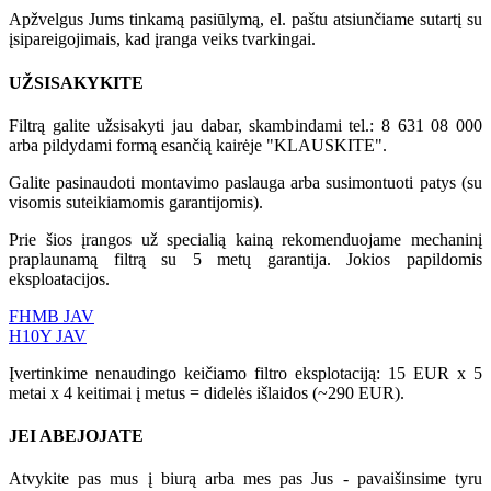
Apžvelgus Jums tinkamą pasiūlymą, el. paštu atsiunčiame sutartį su
įsipareigojimais, kad įranga veiks tvarkingai.
UŽSISAKYKITE
Filtrą galite užsisakyti jau dabar, skambindami tel.:
8 631 08 000
arba pildydami formą esančią kairėje "KLAUSKITE".
Galite pasinaudoti montavimo paslauga arba susimontuoti patys (su
visomis suteikiamomis garantijomis).
Prie šios įrangos už specialią kainą rekomenduojame mechaninį
praplaunamą filtrą su 5 metų garantija. Jokios papildomis
eksploatacijos.
FHMB JAV
H10Y JAV
Įvertinkime nenaudingo keičiamo filtro eksplotaciją: 15 EUR x 5
metai x 4 keitimai į metus = didelės išlaidos (~290 EUR).
JEI ABEJOJATE
Atvykite pas mus į biurą arba mes pas Jus - pavaišinsime tyru