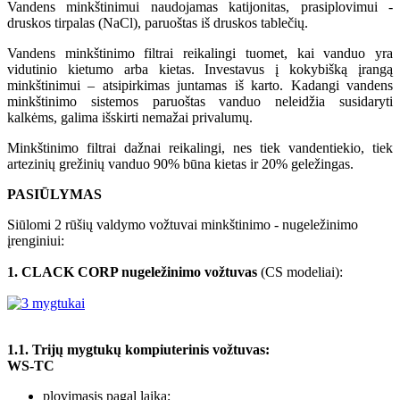
Vandens minkštinimui naudojamas katijonitas, prasiplovimui -
druskos tirpalas (NaCl), paruoštas iš druskos tablečių.
Vandens minkštinimo filtrai reikalingi tuomet, kai vanduo yra
vidutinio kietumo arba kietas. Investavus į kokybišką įrangą
minkštinimui – atsipirkimas juntamas iš karto. Kadangi vandens
minkštinimo sistemos paruoštas vanduo neleidžia susidaryti
kalkėms, galima išskirti nemažai privalumų.
Minkštinimo filtrai dažnai reikalingi, nes tiek vandentiekio, tiek
artezinių grežinių vanduo 90% būna kietas ir 20% geležingas.
PASIŪLYMAS
Siūlomi 2 rūšių valdymo vožtuvai minkštinimo - nugeležinimo
įrenginiui:
1. CLACK CORP nugeležinimo vožtuvas
(CS modeliai):
1.1. Trijų mygtukų kompiuterinis vožtuvas:
WS-TC
plovimasis pagal laiką;