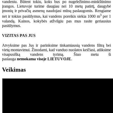
vandeniu. Būtent tokiu, koks bus po nugeležinimo-minkštinimo
įrangos. Lietuvoje turime daugiau nei 10 metų patirtį, daugybė
įmonių ir privačių asmenų naudojasi mūsų paslaugomis. Rengiame
3
net ir tokius pasiūlymus, kai vandens poreikis siekia 1000 m
per 1
valandą. Kainos, kokybės atžvilgiu pas mus rasite geriausius
pasiūlymus.
VIZITAS PAS JUS
Atvyksime pas Jus ir parinksime tinkamiausią vandens filtrą bei
vietą montavimui. Žinodami, kad vanduo nuolatos keičiasi, atliksime
visapusišką vandens tyrimą. Šiuo metu ši
paslauga
nemokama visoje LIETUVOJE
.
Veikimas