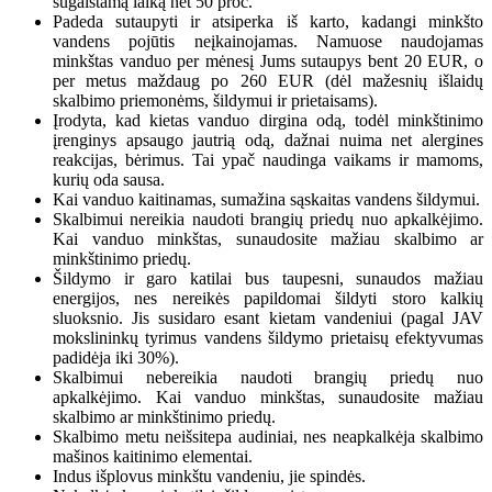
sugaištamą laiką net 50 proc.
Padeda sutaupyti ir atsiperka iš karto, kadangi minkšto
vandens pojūtis neįkainojamas. Namuose naudojamas
minkštas vanduo per mėnesį Jums sutaupys bent 20 EUR, o
per metus maždaug po 260 EUR (dėl mažesnių išlaidų
skalbimo priemonėms, šildymui ir prietaisams).
Įrodyta, kad kietas vanduo dirgina odą, todėl minkštinimo
įrenginys apsaugo jautrią odą, dažnai nuima net alergines
reakcijas, bėrimus. Tai ypač naudinga vaikams ir mamoms,
kurių oda sausa.
Kai vanduo kaitinamas, sumažina sąskaitas vandens šildymui.
Skalbimui nereikia naudoti brangių priedų nuo apkalkėjimo.
Kai vanduo minkštas, sunaudosite mažiau skalbimo ar
minkštinimo priedų.
Šildymo ir garo katilai bus taupesni, sunaudos mažiau
energijos, nes nereikės papildomai šildyti storo kalkių
sluoksnio. Jis susidaro esant kietam vandeniui (pagal JAV
mokslininkų tyrimus vandens šildymo prietaisų efektyvumas
padidėja iki 30%).
Skalbimui nebereikia naudoti brangių priedų nuo
apkalkėjimo. Kai vanduo minkštas, sunaudosite mažiau
skalbimo ar minkštinimo priedų.
Skalbimo metu neišsitepa audiniai, nes neapkalkėja skalbimo
mašinos kaitinimo elementai.
Indus išplovus minkštu vandeniu, jie spindės.