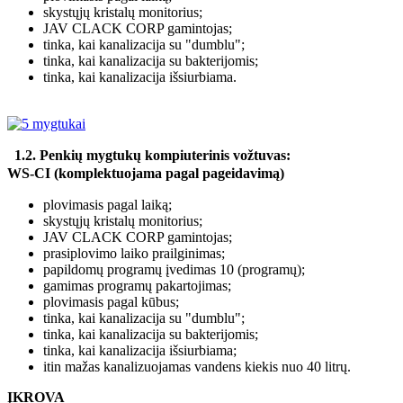
skystųjų kristalų monitorius;
JAV CLACK CORP gamintojas;
tinka, kai kanalizacija su "dumblu";
tinka, kai kanalizacija su bakterijomis;
tinka, kai kanalizacija išsiurbiama.
1.2. Penkių mygtukų
kompiuterinis
vožtuvas:
WS-CI (komplektuojama pagal pageidavimą)
plovimasis pagal laiką;
skystųjų kristalų monitorius;
JAV CLACK CORP gamintojas;
prasiplovimo laiko prailginimas;
papildomų programų įvedimas 10 (programų);
gamimas programų pakartojimas;
plovimasis pagal kūbus;
tinka, kai kanalizacija su "dumblu";
tinka, kai kanalizacija su bakterijomis;
tinka, kai kanalizacija išsiurbiama;
itin mažas kanalizuojamas vandens kiekis nuo 40 litrų.
ĮKROVA