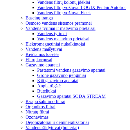
Vandens filtrų kolonų įdėklai
Vandens filtrų vožtuvai LOGIX Pentair Autotrol
Vandens filtrų vožtuvai Fleck
Baseinų įranga
Osmoso vandens sistemos pramonei
Vandens tyrimai ir matavimo prietaisai
Vandens tyrimai
Vandens matavimo prietaisai
Elektromagnetiniai nukalkintojai
Vandens maišytuvai
Keičiamos kasetės
Filtrų korpusai
Gazavimo aparatai
Pastatomi vandens gazavimo aparatai
Grohe gazavimo įrenginiai
Kiti gazavimo aparatai
Angliarūgštė
Buteliukai
Gazavimo aparatai SODA STREAM
Kvapo šalinimo filtrai
Organikos filtrai
Nitratų filtrai
Ozonavimas
Dejonizatoriai ir demineralizatoriai
Vandens šildytuvai (boileriai)