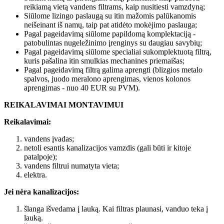
reikiamą vietą vandens filtrams, kaip nusitiesti vamzdyną;
Siūlome lizingo paslaugą su itin mažomis palūkanomis
neišeinant iš namų, taip pat atidėto mokėjimo paslauga;
Pagal pageidavimą siūlome papildomą komplektaciją -
patobulintas nugeležinimo įrenginys su daugiau savybių;
Pagal pageidavimą siūlome specialiai sukomplektuotą filtrą,
kuris pašalina itin smulkias mechanines priemaišas;
Pagal pageidavimą filtrą galima aprengti (blizgios metalo
spalvos, juodo meralono aprengimas, vienos kolonos
aprengimas - nuo 40 EUR su PVM).
REIKALAVIMAI MONTAVIMUI
Reikalavimai:
vandens įvadas;
netoli esantis kanalizacijos vamzdis (gali būti ir kitoje
patalpoje);
vandens filtrui numatyta vieta;
elektra.
Jei nėra kanalizacijos:
šlanga išvedama į lauką. Kai filtras plaunasi, vanduo teka į
lauką.