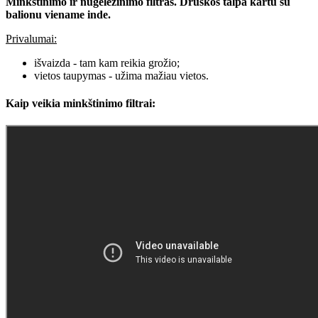
Minkštinimo ir nugeležinimo filtras. Druskos talpa kartu su
balionu viename inde.
Privalumai:
išvaizda - tam kam reikia grožio;
vietos taupymas - užima mažiau vietos.
Kaip veikia minkštinimo filtrai: