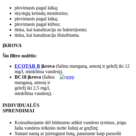
plovimasis pagal laiką;
skystųjų kristalų monitorius;
plovimasis pagal laiką;
plovimasis pagal kūbus;
tinka, kai kanalizacija su bakterijomis;
tinka, kai kanalizacija išsiurbiama.
ĮKROVA
Šio filtro sudėtis:
ECOTAR B
įkrova
(šalina manganą, amonį ir geležį iki 12
mg/l, minkština vandenį).
BC18
įkrova
(šalina
manganą, amonį ir
geležį iki 2,5 mg/l,
minkština vandenį).
INDIVIDUALŪS
SPRENDIMAI
Konsultuojame dėl būtinumo atlikti vandens tyrimus, jeigu
šalia vandens telkinio turite šulinį ar gręžinį;
Statant namą ar įsirengiant butą, patariame kaip paruošti