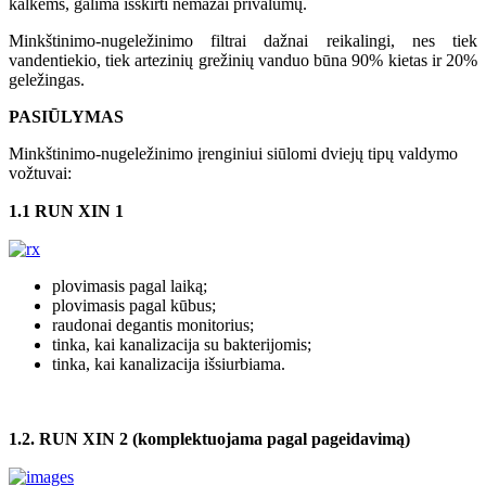
kalkėms, galima išskirti nemažai privalumų.
Minkštinimo-nugeležinimo filtrai dažnai reikalingi, nes tiek
vandentiekio, tiek artezinių grežinių vanduo būna 90% kietas ir 20%
geležingas.
PASIŪLYMAS
Minkštinimo-nugeležinimo įrenginiui siūlomi dviejų tipų valdymo
vožtuvai:
1.1 RUN XIN 1
plovimasis pagal laiką;
plovimasis pagal kūbus;
raudonai degantis monitorius;
tinka, kai kanalizacija su bakterijomis;
tinka, kai kanalizacija išsiurbiama.
1.2.
RUN XIN 2
(komplektuojama pagal pageidavimą)