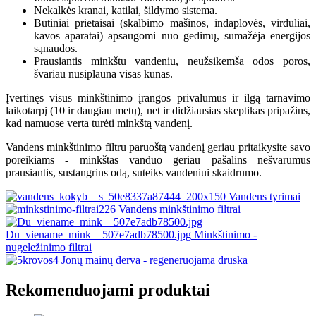
Nekalkės kranai, katilai, šildymo sistema.
Butiniai prietaisai (skalbimo mašinos, indaplovės, virduliai,
kavos aparatai) apsaugomi nuo gedimų, sumažėja energijos
sąnaudos.
Prausiantis minkštu vandeniu, neužsikemša odos poros,
švariau nusiplauna visas kūnas.
Įvertinęs visus minkštinimo įrangos privalumus ir ilgą tarnavimo
laikotarpį (10 ir daugiau metų), net ir didžiausias skeptikas pripažins,
kad namuose verta turėti minkštą vandenį.
Vandens minkštinimo filtru paruoštą vandenį geriau pritaikysite savo
poreikiams - minkštas vanduo geriau pašalins nešvarumus
prausiantis, sustangrins odą, suteiks vandeniui skaidrumo.
Vandens tyrimai
Vandens minkštinimo filtrai
Du_viename_mink__507e7adb78500.jpg
Minkštinimo -
nugeležinimo filtrai
Jonų mainų derva - regeneruojama druska
Rekomenduojami produktai