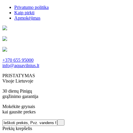
Privatumo politika
Kaip pirkti
Apmokėjimas
+370 655 95000
info@aquavilnius.lt
PRISTATYMAS
Visoje Lietuvoje
30 dienų Pinigų
grąžinimo garantija
Mokėkite grynais
kai gausite prekes
Prekių krepšelis