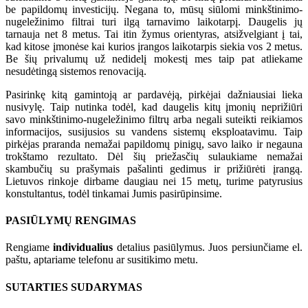
be papildomų investicijų. Negana to, mūsų siūlomi minkštinimo-
nugeležinimo filtrai turi ilgą tarnavimo laikotarpį. Daugelis jų
tarnauja net 8 metus. Tai itin žymus orientyras, atsižvelgiant į tai,
kad kitose įmonėse kai kurios įrangos laikotarpis siekia vos 2 metus.
Be šių privalumų už nedidelį mokestį mes taip pat atliekame
nesudėtingą sistemos renovaciją.
Pasirinkę kitą gamintoją ar pardavėją, pirkėjai dažniausiai lieka
nusivylę. Taip nutinka todėl, kad daugelis kitų įmonių neprižiūri
savo minkštinimo-nugeležinimo filtrų arba negali suteikti reikiamos
informacijos, susijusios su vandens sistemų eksploatavimu. Taip
pirkėjas praranda nemažai papildomų pinigų, savo laiko ir negauna
trokštamo rezultato. Dėl šių priežasčių sulaukiame nemažai
skambučių su prašymais pašalinti gedimus ir prižiūrėti įrangą.
Lietuvos rinkoje dirbame daugiau nei 15 metų, turime patyrusius
konstultantus, todėl tinkamai Jumis pasirūpinsime.
PASIŪLYMŲ RENGIMAS
Rengiame
individualius
detalius pasiūlymus. Juos persiunčiame el.
paštu, aptariame telefonu ar susitikimo metu.
SUTARTIES SUDARYMAS