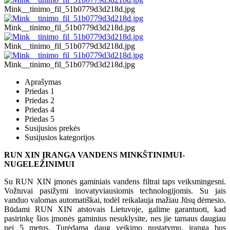
Mink__tinimo_fil_51b0779d3d218d.jpg
Mink__tinimo_fil_51b0779d3d218d.jpg
Mink__tinimo_fil_51b0779d3d218d.jpg
Mink__tinimo_fil_51b0779d3d218d.jpg
Aprašymas
Priedas 1
Priedas 2
Priedas 4
Priedas 5
Susijusios prekės
Susijusios kategorijos
RUN XIN ĮRANGA VANDENS MINKŠTINIMUI-
NUGELEŽINIMUI
Su RUN XIN įmonės gaminiais vandens filtrai taps veiksmingesni.
Vožtuvai pasižymi inovatyviausiomis technologijomis. Su jais
vanduo valomas automatiškai, todėl reikalauja mažiau Jūsų dėmesio.
Būdami RUN XIN atstovais Lietuvoje, galime garantuoti, kad
pasirinkę šios įmonės gaminius nesuklysite, nes jie tarnaus daugiau
nei 5 metus. Turėdama daug veikimo nustatymų, įranga bus