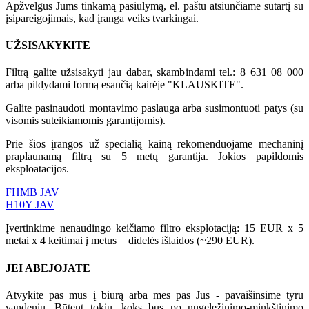
Apžvelgus Jums tinkamą pasiūlymą, el. paštu atsiunčiame sutartį su
įsipareigojimais, kad įranga veiks tvarkingai.
UŽSISAKYKITE
Filtrą galite užsisakyti jau dabar, skambindami tel.:
8 631 08 000
arba pildydami formą esančią kairėje "KLAUSKITE".
Galite pasinaudoti montavimo paslauga arba susimontuoti patys (su
visomis suteikiamomis garantijomis).
Prie šios įrangos už specialią kainą rekomenduojame mechaninį
praplaunamą filtrą su 5 metų garantija. Jokios papildomis
eksploatacijos.
FHMB JAV
H10Y JAV
Įvertinkime nenaudingo keičiamo filtro eksplotaciją: 15 EUR x 5
metai x 4 keitimai į metus = didelės išlaidos (~290 EUR).
JEI ABEJOJATE
Atvykite pas mus į biurą arba mes pas Jus - pavaišinsime tyru
vandeniu. Būtent tokiu, koks bus po nugeležinimo-minkštinimo