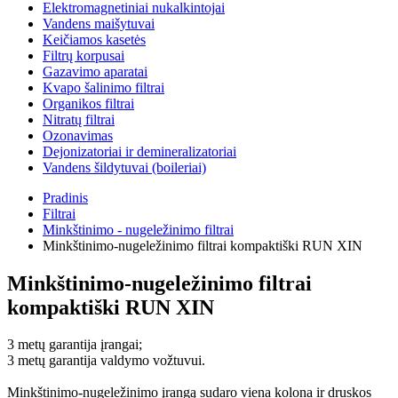
Elektromagnetiniai nukalkintojai
Vandens maišytuvai
Keičiamos kasetės
Filtrų korpusai
Gazavimo aparatai
Kvapo šalinimo filtrai
Organikos filtrai
Nitratų filtrai
Ozonavimas
Dejonizatoriai ir demineralizatoriai
Vandens šildytuvai (boileriai)
Pradinis
Filtrai
Minkštinimo - nugeležinimo filtrai
Minkštinimo-nugeležinimo filtrai kompaktiški RUN XIN
Minkštinimo-nugeležinimo filtrai
kompaktiški RUN XIN
3 metų garantija įrangai;
3 metų garantija valdymo vožtuvui.
Minkštinimo-nugeležinimo įrangą sudaro viena kolona ir druskos