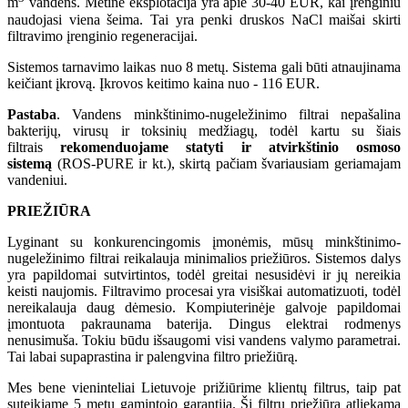
m
vandens. Metinė eksplotacija yra apie 30-40 EUR, kai įrenginiu
naudojasi viena šeima. Tai yra penki druskos NaCl maišai skirti
filtravimo įrenginio regeneracijai.
Sistemos tarnavimo laikas nuo 8 metų. Sistema gali būti atnaujinama
keičiant įkrovą. Įkrovos keitimo kaina nuo - 116 EUR.
Pastaba
. Vandens minkštinimo-nugeležinimo filtrai nepašalina
bakterijų, virusų ir toksinių medžiagų, todėl kartu su šiais
filtrais
rekomenduojame statyti ir atvirkštinio osmoso
sistemą
(ROS-PURE ir kt.), skirtą pačiam švariausiam geriamajam
vandeniui.
PRIEŽIŪRA
Lyginant su konkurencingomis įmonėmis, mūsų minkštinimo-
nugeležinimo filtrai reikalauja minimalios priežiūros. Sistemos dalys
yra papildomai sutvirtintos, todėl greitai nesusidėvi ir jų nereikia
keisti naujomis. Filtravimo procesai yra visiškai automatizuoti, todėl
nereikalauja daug dėmesio. Kompiuterinėje galvoje papildomai
įmontuota pakraunama baterija. Dingus elektrai rodmenys
nenusimuša. Tokiu būdu išsaugomi visi vandens valymo parametrai.
Tai labai supaprastina ir palengvina filtro priežiūrą.
Mes bene vieninteliai Lietuvoje prižiūrime klientų filtrus, taip pat
suteikiame 5 metų gamintojo garantiją. Ši filtrų priežiūra atliekama