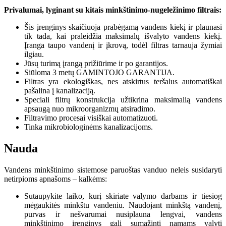
Privalumai, lyginant su kitais minkštinimo-nugeležinimo filtrais:
Šis įrenginys skaičiuoja prabėgamą vandens kiekį ir plaunasi
tik tada, kai praleidžia maksimalų išvalyto vandens kiekį.
Įranga taupo vandenį ir įkrovą, todėl filtras tarnauja žymiai
ilgiau.
Jūsų turimą įrangą prižiūrime ir po garantijos.
Siūloma 3 metų GAMINTOJO GARANTIJA.
Filtras yra ekologiškas, nes atskirtus teršalus automatiškai
pašalina į kanalizaciją.
Speciali filtrų konstrukcija užtikrina maksimalią vandens
apsaugą nuo mikroorganizmų atsiradimo.
Filtravimo procesai visiškai automatizuoti.
Tinka mikrobiologinėms kanalizacijoms.
Nauda
Vandens minkštinimo sistemose paruoštas vanduo neleis susidaryti
netirpioms apnašoms – kalkėms:
Sutaupykite laiko, kurį skiriate valymo darbams ir tiesiog
mėgaukitės minkštu vandeniu. Naudojant minkštą vandenį,
purvas ir nešvarumai nusiplauna lengvai, vandens
minkštinimo įrenginys gali sumažinti namams valyti