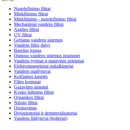
Nugeležinimo filtrai
Minkštinimo filtrai
Minkštinimo - nugeležinimo filtrai
Mechaniniai vandens filtrai
Anglies filtrai
UV filtrai
Geriamo vandens sistemos
Vandens filtrų dalys
Baseinų įranga
Osmoso vandens sistemos pramonei
Vandens tyrimai ir matavimo prietaisai
Elektromagnetiniai nukalkintojai
Vandens maišytuvai
Keičiamos kasetės
Filtrų korpusai
Gazavimo aparatai
Kvapo šalinimo filtrai
Organikos filtrai
Nitratų filtrai
Ozonavimas
Dejonizatoriai ir demineralizatoriai
Vandens šildytuvai (boileriai)