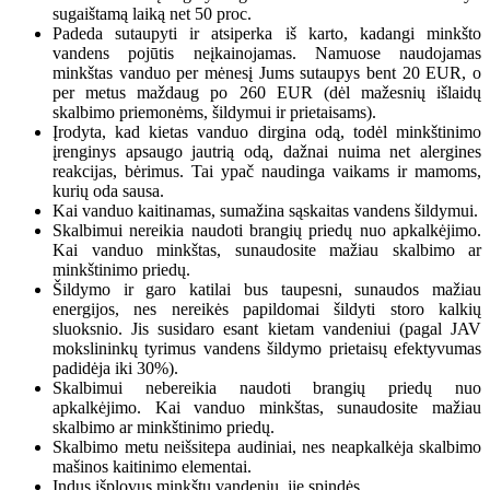
sugaištamą laiką net 50 proc.
Padeda sutaupyti ir atsiperka iš karto, kadangi minkšto
vandens pojūtis neįkainojamas. Namuose naudojamas
minkštas vanduo per mėnesį Jums sutaupys bent 20 EUR, o
per metus maždaug po 260 EUR (dėl mažesnių išlaidų
skalbimo priemonėms, šildymui ir prietaisams).
Įrodyta, kad kietas vanduo dirgina odą, todėl minkštinimo
įrenginys apsaugo jautrią odą, dažnai nuima net alergines
reakcijas, bėrimus. Tai ypač naudinga vaikams ir mamoms,
kurių oda sausa.
Kai vanduo kaitinamas, sumažina sąskaitas vandens šildymui.
Skalbimui nereikia naudoti brangių priedų nuo apkalkėjimo.
Kai vanduo minkštas, sunaudosite mažiau skalbimo ar
minkštinimo priedų.
Šildymo ir garo katilai bus taupesni, sunaudos mažiau
energijos, nes nereikės papildomai šildyti storo kalkių
sluoksnio. Jis susidaro esant kietam vandeniui (pagal JAV
mokslininkų tyrimus vandens šildymo prietaisų efektyvumas
padidėja iki 30%).
Skalbimui nebereikia naudoti brangių priedų nuo
apkalkėjimo. Kai vanduo minkštas, sunaudosite mažiau
skalbimo ar minkštinimo priedų.
Skalbimo metu neišsitepa audiniai, nes neapkalkėja skalbimo
mašinos kaitinimo elementai.
Indus išplovus minkštu vandeniu, jie spindės.