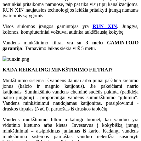
nesunkiai pritaikoma namuose, taip pat tiks visų tipų kanalizacijoms.
RUN XIN naujausios technologijos leidžia pritaikyti įrangą namams
įvairiomis sąlygomis.
Visos siūlomos įrangos gamintojas yra
RUN XIN
.
Jungtys,
kolonos, kompiuteriniai vožtuvai atitinka aukščiausią kokybę.
Vandens minkštinimo filtrai yra
su 3 metų GAMINTOJO
garantija
! Tarnavimo laikas siekia virš 5 metų.
KADA REIKALINGI MINKŠTINIMO FILTRAI?
Minkštinimo sistema iš vandens dalinai arba pilnai pašalina kietumo
jonus (kalcio ir magnio katijonus). Jie pakeičiami natrio
katijonais. Suminkštinto vandens cheminė sudėtis pakinta (padidėja
natrio junginių) - proporcingai vandens suminkštinimo "gilumui".
Vandens minkštinimui naudojamas katijonitas, prasiplovimui -
druskos tirpalas (NaCl), paruoštas iš druskos tablečių.
Vandens minkštinimo filtrai reikalingi tuomet, kai vanduo yra
vidutinio kietumo arba kietas. Investavus į kokybišką įrangą
minkštinimui – atsipirkimas juntamas iš karto. Kadangi vandens
minkštinimo sistemos paruoštas vanduo neleidžia susidaryti