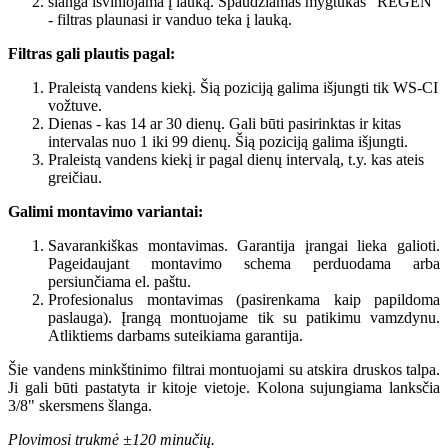
šlanga išviniojama į lauką. Spaudžiamas mygtukas "REGEN"
- filtras plaunasi ir vanduo teka į lauką.
Filtras gali plautis pagal:
Praleistą vandens kiekį. Šią poziciją galima išjungti tik WS-CI
vožtuve.
Dienas - kas 14 ar 30 dienų. Gali būti pasirinktas ir kitas
intervalas nuo 1 iki 99 dienų. Šią poziciją galima išjungti.
Praleistą vandens kiekį ir pagal dienų intervalą, t.y. kas ateis
greičiau.
Galimi montavimo variantai:
Savarankiškas montavimas. Garantija įrangai lieka galioti.
Pageidaujant montavimo schema perduodama arba
persiunčiama el. paštu.
Profesionalus montavimas (pasirenkama kaip papildoma
paslauga). Įrangą montuojame tik su patikimu vamzdynu.
Atliktiems darbams suteikiama garantija.
Šie vandens minkštinimo filtrai montuojami su atskira druskos talpa.
Ji gali būti pastatyta ir kitoje vietoje. Kolona sujungiama lanksčia
3/8" skersmens šlanga.
Plovimosi trukmė ±120 minučių.