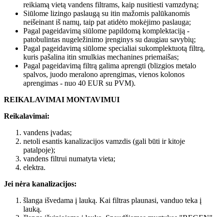
reikiamą vietą vandens filtrams, kaip nusitiesti vamzdyną;
Siūlome lizingo paslaugą su itin mažomis palūkanomis
neišeinant iš namų, taip pat atidėto mokėjimo paslauga;
Pagal pageidavimą siūlome papildomą komplektaciją -
patobulintas nugeležinimo įrenginys su daugiau savybių;
Pagal pageidavimą siūlome specialiai sukomplektuotą filtrą,
kuris pašalina itin smulkias mechanines priemaišas;
Pagal pageidavimą filtrą galima aprengti (blizgios metalo
spalvos, juodo meralono aprengimas, vienos kolonos
aprengimas - nuo 40 EUR su PVM).
REIKALAVIMAI MONTAVIMUI
Reikalavimai:
vandens įvadas;
netoli esantis kanalizacijos vamzdis (gali būti ir kitoje
patalpoje);
vandens filtrui numatyta vieta;
elektra.
Jei nėra kanalizacijos:
šlanga išvedama į lauką. Kai filtras plaunasi, vanduo teka į
lauką.