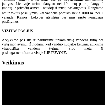
įrangos. Lietuvoje turime daugiau nei 10 metų patirtį, daugybė
įmonių ir privačių asmenų naudojasi mūsų paslaugomis. Rengiame
3
net ir tokius pasiūlymus, kai vandens poreikis siekia 1000 m
per 1
valandą. Kainos, kokybės atžvilgiu pas mus rasite geriausius
pasiūlymus.
VIZITAS PAS JUS
Atvyksime pas Jus ir parinksime tinkamiausią vandens filtrą bei
vietą montavimui. Žinodami, kad vanduo nuolatos keičiasi, atliksime
visapusišką vandens tyrimą. Šiuo metu ši
paslauga
nemokama visoje LIETUVOJE
.
Veikimas