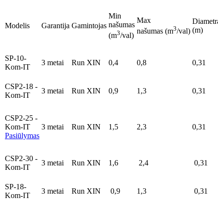
Min
Max
Diametr
našumas
Modelis
Garantija
Gamintojas
3
(m)
našumas (m
/val)
3
(m
/val)
SP-10-
3 metai
Run XIN
0,4
0,8
0,31
Kom-IT
CSP2-18 -
3 metai
Run XIN
0,9
1,3
0,31
Kom-IT
CSP2-25 -
Kom-IT
3 metai
Run XIN
1,5
2,3
0,31
Pasiūlymas
CSP2-30 -
3 metai
Run XIN
1,6
2,4
0,31
Kom-IT
SP-18-
3 metai
Run XIN
0,9
1,3
0,31
Kom-IT