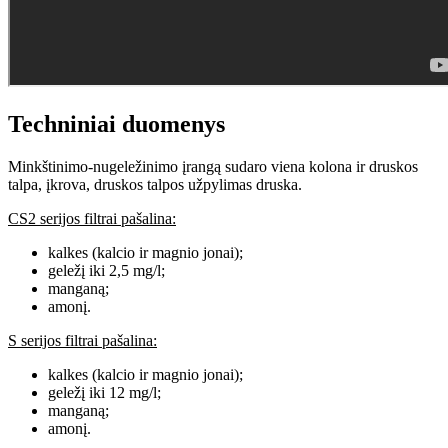
Techniniai duomenys
Minkštinimo-nugeležinimo įrangą sudaro viena kolona ir druskos
talpa, įkrova, druskos talpos užpylimas druska.
CS2 serijos filtrai pašalina:
kalkes (kalcio ir magnio jonai);
geležį iki 2,5 mg/l;
manganą;
amonį.
S serijos filtrai pašalina:
kalkes (kalcio ir magnio jonai);
geležį iki 12 mg/l;
manganą;
amonį.