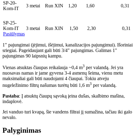
SP-20-
3 metai
Run XIN
1,20
1,60
0,31
Kom-IT
SP-25-
Kom-IT
3 metai
Run XIN
1,50
2,30
0,31
Pasiūlymas
1" pajungimai (įėjimui, išėjimui, kanalizacijos pajungimui). Išoriniai
sriegiai. Pageidaujant gali būti 3/4" pajungimas. Galimas 1"
pajungimas 90 laipsnių kampu.
3
Vienas atsuktas čiaupas reikalauja ~0,4 m
per valandą. Jei yra
nuosavas namas ir jame gyvena 3-4 asmenų šeima, vienu metu
maksimaliai gali būti naudojami 4 čiaupai. Tokiu atveju
3
nugeležinimo filtrų našumas turėtų būti 1,6 m
per valandą.
Pastaba
: Į atsuktų čiaupų sąvoką įeina dušas, skalbimo mašina,
indaplovė.
Jei vanduo turi kvapą, šie vandens filtrai jį sumažina, tačiau iki galo
nevalo.
Palyginimas