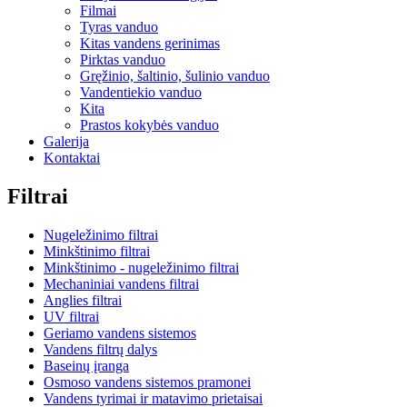
Filmai
Tyras vanduo
Kitas vandens gerinimas
Pirktas vanduo
Gręžinio, šaltinio, šulinio vanduo
Vandentiekio vanduo
Kita
Prastos kokybės vanduo
Galerija
Kontaktai
Filtrai
Nugeležinimo filtrai
Minkštinimo filtrai
Minkštinimo - nugeležinimo filtrai
Mechaniniai vandens filtrai
Anglies filtrai
UV filtrai
Geriamo vandens sistemos
Vandens filtrų dalys
Baseinų įranga
Osmoso vandens sistemos pramonei
Vandens tyrimai ir matavimo prietaisai