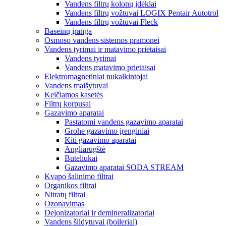
Vandens filtrų kolonų įdėklai
Vandens filtrų vožtuvai LOGIX Pentair Autotrol
Vandens filtrų vožtuvai Fleck
Baseinų įranga
Osmoso vandens sistemos pramonei
Vandens tyrimai ir matavimo prietaisai
Vandens tyrimai
Vandens matavimo prietaisai
Elektromagnetiniai nukalkintojai
Vandens maišytuvai
Keičiamos kasetės
Filtrų korpusai
Gazavimo aparatai
Pastatomi vandens gazavimo aparatai
Grohe gazavimo įrenginiai
Kiti gazavimo aparatai
Angliarūgštė
Buteliukai
Gazavimo aparatai SODA STREAM
Kvapo šalinimo filtrai
Organikos filtrai
Nitratų filtrai
Ozonavimas
Dejonizatoriai ir demineralizatoriai
Vandens šildytuvai (boileriai)