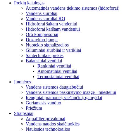
Prekių katalogas
Automatinės vandens tiekimo sistemos (hidroforai)
Vandens siurbliai
Vandens siurbliai RO
Hidroforai šaltam vandeniui
Hidroforai karštam vandeniui
Oro kompresoriai
Dozavimo įranga
Nuotekio signalizacijos
Giluminiai siurbliai ir varikliai
Santechnikos prekės
Balansiniai ventiliai
Rankiniai ventiliai
Automatiniai ventiliai
Termostatiniai ventiliai
Įmonėms
Vandens sistemos daugiabučiui
Vandens sistemos paskirstymo mazge - miesteliui
Įrenginiai pramonei, viešbučiui, gamyklai
Geriamasis vanduo
Priežiūra
Straipsniai
Aquafilter privalumai
Vandens naudos skaičiuoklės
Naujosios technologijos