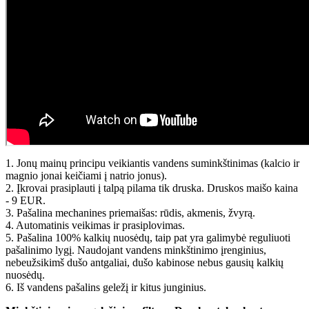
1. Jonų mainų principu veikiantis vandens suminkštinimas (kalcio ir
magnio jonai keičiami į natrio jonus).
2. Įkrovai prasiplauti į talpą pilama tik druska. Druskos maišo kaina
- 9 EUR.
3. Pašalina mechanines priemaišas: rūdis, akmenis, žvyrą.
4. Automatinis veikimas ir prasiplovimas.
5. Pašalina 100% kalkių nuosėdų, taip pat yra galimybė reguliuoti
pašalinimo lygį. Naudojant vandens minkštinimo įrenginius,
nebeužsikimš dušo antgaliai, dušo kabinose nebus gausių kalkių
nuosėdų.
6. Iš vandens pašalins geležį ir kitus junginius.