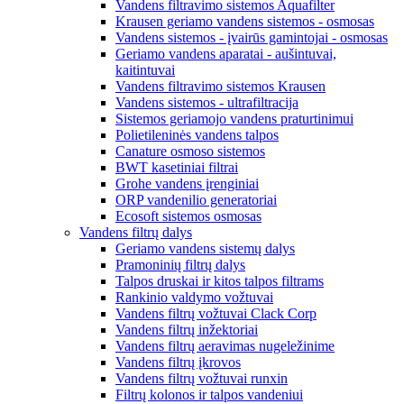
Vandens filtravimo sistemos Aquafilter
Krausen geriamo vandens sistemos - osmosas
Vandens sistemos - įvairūs gamintojai - osmosas
Geriamo vandens aparatai - aušintuvai,
kaitintuvai
Vandens filtravimo sistemos Krausen
Vandens sistemos - ultrafiltracija
Sistemos geriamojo vandens praturtinimui
Polietileninės vandens talpos
Canature osmoso sistemos
BWT kasetiniai filtrai
Grohe vandens įrenginiai
ORP vandenilio generatoriai
Ecosoft sistemos osmosas
Vandens filtrų dalys
Geriamo vandens sistemų dalys
Pramoninių filtrų dalys
Talpos druskai ir kitos talpos filtrams
Rankinio valdymo vožtuvai
Vandens filtrų vožtuvai Clack Corp
Vandens filtrų inžektoriai
Vandens filtrų aeravimas nugeležinime
Vandens filtrų įkrovos
Vandens filtrų vožtuvai runxin
Filtrų kolonos ir talpos vandeniui