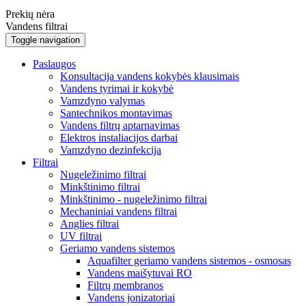
Prekių nėra
Vandens filtrai
Toggle navigation
Paslaugos
Konsultacija vandens kokybės klausimais
Vandens tyrimai ir kokybė
Vamzdyno valymas
Santechnikos montavimas
Vandens filtrų aptarnavimas
Elektros instaliacijos darbai
Vamzdyno dezinfekcija
Filtrai
Nugeležinimo filtrai
Minkštinimo filtrai
Minkštinimo - nugeležinimo filtrai
Mechaniniai vandens filtrai
Anglies filtrai
UV filtrai
Geriamo vandens sistemos
Aquafilter geriamo vandens sistemos - osmosas
Vandens maišytuvai RO
Filtrų membranos
Vandens jonizatoriai