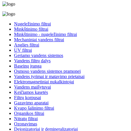
Nugeležinimo filtrai
Minkštinimo filtrai
Minkštinimo - nugeležinimo filtrai
Mechaniniai vandens filtrai
Anglies filtrai
UV filtrai
Geriamo vandens sistemos
Vandens filtrų dalys
Baseinų įranga
Osmoso vandens sistemos pramonei
Vandens tyrimai ir matavimo prietaisai
Elektromagnetiniai nukalkintojai
Vandens maišytuvai
Keičiamos kasetės
Filtrų korpusai
Gazavimo aparatai
Kvapo šalinimo filtrai
Organikos filtrai
Nitratų filtrai
Ozonavimas
Dejonizatoriai ir demineralizatoriai