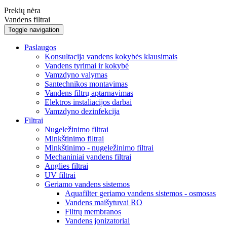
Prekių nėra
Vandens filtrai
Toggle navigation
Paslaugos
Konsultacija vandens kokybės klausimais
Vandens tyrimai ir kokybė
Vamzdyno valymas
Santechnikos montavimas
Vandens filtrų aptarnavimas
Elektros instaliacijos darbai
Vamzdyno dezinfekcija
Filtrai
Nugeležinimo filtrai
Minkštinimo filtrai
Minkštinimo - nugeležinimo filtrai
Mechaniniai vandens filtrai
Anglies filtrai
UV filtrai
Geriamo vandens sistemos
Aquafilter geriamo vandens sistemos - osmosas
Vandens maišytuvai RO
Filtrų membranos
Vandens jonizatoriai