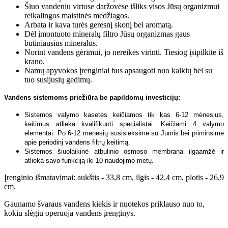
Šiuo vandeniu virtose daržovėse išliks visos Jūsų organizmui
reikalingos maistinės medžiagos.
Arbata ir kava turės geresnį skonį bei aromatą.
Dėl įmontuoto mineralų filtro Jūsų organizmas gaus
būtiniausius mineralus.
Norint vandens gėrimui, jo nereikės virinti. Tiesiog įsipilkite iš
krano.
Namų apyvokos įrenginiai bus apsaugoti nuo kalkių bei su
tuo susijusių gedimų.
Vandens sistemoms priežiūra be papildomų investicijų:
Sistemos valymo kasetės keičiamos tik kas 6-12 mėnesius,
keitimus atlieka kvalifikuoti specialistai. Keičiami 4 valymo
elementai. Po 6-12 mėnesių susisieksime su Jumis bei priminsime
apie periodinį vandens filtrų keitimą.
Sistemos šiuolaikinė atbulinio osmoso membrana ilgaamžė ir
atlieka savo funkciją iki 10 naudojimo metų.
Įrenginio išmatavimai: aukštis - 33,8 cm, ilgis - 42,4 cm, plotis - 26,9
cm.
Gaunamo švaraus vandens kiekis ir nuotekos priklauso nuo to,
kokiu slėgiu operuoja vandens įrenginys.