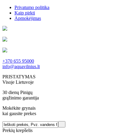
Privatumo politika
Kaip pirkti
Apmokėjimas
+370 655 95000
info@aquavilnius.lt
PRISTATYMAS
Visoje Lietuvoje
30 dienų Pinigų
grąžinimo garantija
Mokėkite grynais
kai gausite prekes
Prekių krepšelis