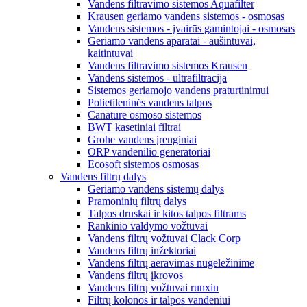
Vandens filtravimo sistemos Aquafilter
Krausen geriamo vandens sistemos - osmosas
Vandens sistemos - įvairūs gamintojai - osmosas
Geriamo vandens aparatai - aušintuvai,
kaitintuvai
Vandens filtravimo sistemos Krausen
Vandens sistemos - ultrafiltracija
Sistemos geriamojo vandens praturtinimui
Polietileninės vandens talpos
Canature osmoso sistemos
BWT kasetiniai filtrai
Grohe vandens įrenginiai
ORP vandenilio generatoriai
Ecosoft sistemos osmosas
Vandens filtrų dalys
Geriamo vandens sistemų dalys
Pramoninių filtrų dalys
Talpos druskai ir kitos talpos filtrams
Rankinio valdymo vožtuvai
Vandens filtrų vožtuvai Clack Corp
Vandens filtrų inžektoriai
Vandens filtrų aeravimas nugeležinime
Vandens filtrų įkrovos
Vandens filtrų vožtuvai runxin
Filtrų kolonos ir talpos vandeniui