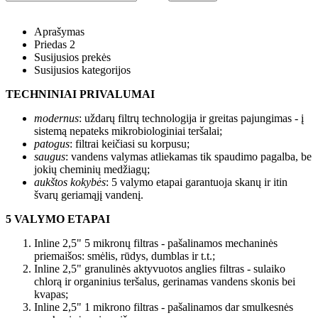
Aprašymas
Priedas 2
Susijusios prekės
Susijusios kategorijos
TECHNINIAI PRIVALUMAI
modernus
: uždarų filtrų technologija ir greitas pajungimas - į
sistemą nepateks mikrobiologiniai teršalai;
patogus
: filtrai keičiasi su korpusu;
saugus
: vandens valymas atliekamas tik spaudimo pagalba, be
jokių cheminių medžiagų;
aukštos kokybės
: 5 valymo etapai garantuoja skanų ir itin
švarų geriamąjį vandenį.
5 VALYMO ETAPAI
Inline 2,5" 5 mikronų filtras - pašalinamos mechaninės
priemaišos: smėlis, rūdys, dumblas ir t.t.;
Inline 2,5" granulinės aktyvuotos anglies filtras - sulaiko
chlorą ir organinius teršalus, gerinamas vandens skonis bei
kvapas;
Inline 2,5" 1 mikrono filtras - pašalinamos dar smulkesnės