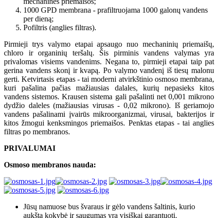
mechaninės priemaišos;
1000 GPD membrana - prafiltruojama 1000 galonų vandens
per dieną;
Pofiltris (anglies filtras).
Pirmieji trys valymo etapai apsaugo nuo mechaninių priemaišų,
chloro ir organinių teršalų. Šis pirminis vandens valymas yra
privalomas visiems vandenims. Negana to, pirmieji etapai taip pat
gerina vandens skonį ir kvapą. Po valymo vandenį iš tiesų malonu
gerti. Ketvirtasis etapas - tai moderni atvirkštinio osmoso membrana,
kuri pašalina pačias mažiausias dalales, kurių nepasieks kitos
vandens sistemos. Krausen sistema gali pašalinti net 0,001 mikrono
dydžio daleles (mažiausias virusas - 0,02 mikrono). Iš geriamojo
vandens pašalinami įvairūs mikroorganizmai, virusai, bakterijos ir
kitos žmogui kenksmingos priemaišos. Penktas etapas - tai anglies
filtras po membranos.
PRIVALUMAI
Osmoso membranos nauda:
Jūsų namuose bus švaraus ir gėlo vandens šaltinis, kurio
aukšta kokybė ir saugumas yra visiškai garantuoti.