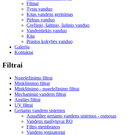
Filmai
Tyras vanduo
Kitas vandens gerinimas
Pirktas vanduo
Gręžinio, šaltinio, šulinio vanduo
Vandentiekio vanduo
Kita
Prastos kokybės vanduo
Galerija
Kontaktai
Filtrai
Nugeležinimo filtrai
Minkštinimo filtrai
Minkštinimo - nugeležinimo filtrai
Mechaniniai vandens filtrai
Anglies filtrai
UV filtrai
Geriamo vandens sistemos
Aquafilter geriamo vandens sistemos - osmosas
Vandens maišytuvai RO
Filtrų membranos
Vandens jonizatoriai