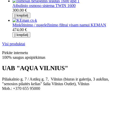
Atbulinio osmoso sistema TWIN 1600
300.00 €
Minkštinimo / nugeležinimo filtrai visam namui KEMAN
474.00 €
Visi produktai
Pirkite internetu
100% saugus apsipirkimas
UAB "AQUA VILNIUS"
Piliakalnio g. 7 / Astikų g. 7, Vilnius (biuras ir galerija, 3 aukštas,
"senosios pilaitės kelias" šalia Vilnius Outlet), Vilnius
Mob.: +370 655 95000