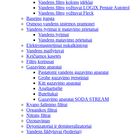
Vandens filtrų kolonų įdėklai
Vandens filtrų vožtuvai LOGIX Pentair Autotrol
Vandens filtrų vožtuvai Fleck
Baseinų įranga
Osmoso vandens sistemos pramonei
Vandens tyrimai ir matavimo prietaisai
Vandens tyrimai
Vandens matavimo prietaisai
Elektromagnetiniai nukalkintojai
Vandens maišytuvai
Keičiamos kasetės
Filtrų korpusai
Gazavimo aparatai
Pastatomi vandens gazavimo aparatai
Grohe gazavimo įrenginiai
Kiti gazavimo aparatai
Angliarūgštė
Buteliukai
Gazavimo aparatai SODA STREAM
Kvapo šalinimo filtrai
Organikos filtrai
Nitratų filtrai
Ozonavimas
Dejonizatoriai ir demineralizatoriai
Vandens šildytuvai (boileriai)