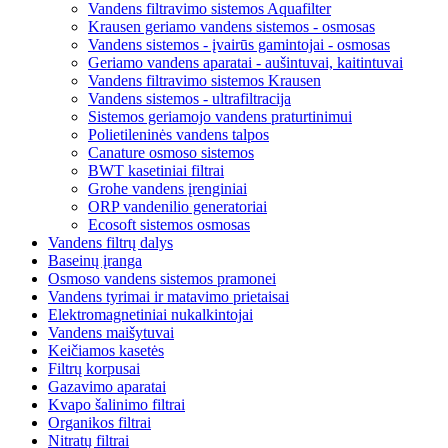
Vandens filtravimo sistemos Aquafilter
Krausen geriamo vandens sistemos - osmosas
Vandens sistemos - įvairūs gamintojai - osmosas
Geriamo vandens aparatai - aušintuvai, kaitintuvai
Vandens filtravimo sistemos Krausen
Vandens sistemos - ultrafiltracija
Sistemos geriamojo vandens praturtinimui
Polietileninės vandens talpos
Canature osmoso sistemos
BWT kasetiniai filtrai
Grohe vandens įrenginiai
ORP vandenilio generatoriai
Ecosoft sistemos osmosas
Vandens filtrų dalys
Baseinų įranga
Osmoso vandens sistemos pramonei
Vandens tyrimai ir matavimo prietaisai
Elektromagnetiniai nukalkintojai
Vandens maišytuvai
Keičiamos kasetės
Filtrų korpusai
Gazavimo aparatai
Kvapo šalinimo filtrai
Organikos filtrai
Nitratų filtrai