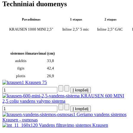
Techniniai duomenys
Pavadinimas
1 etapas
2 etapas
KRAUSEN 1000 MINI 2,5"
Inline 2,5" 5 mic
Inline 2,5" GAC
I
sistemos išmatavimai (cm)
aukštis
33,8
ilgis
42,4
plotis
26,9
Krausen 75
KRAUSEN 600 MINI
2,5 colių vandens valymo sistema
Geriamo vandens sistemos
Krausen - osmosas
Vandens filtravimo sistemos Krausen