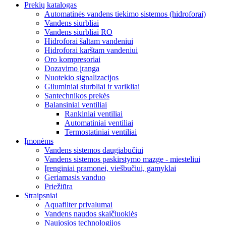
Prekių katalogas
Automatinės vandens tiekimo sistemos (hidroforai)
Vandens siurbliai
Vandens siurbliai RO
Hidroforai šaltam vandeniui
Hidroforai karštam vandeniui
Oro kompresoriai
Dozavimo įranga
Nuotekio signalizacijos
Giluminiai siurbliai ir varikliai
Santechnikos prekės
Balansiniai ventiliai
Rankiniai ventiliai
Automatiniai ventiliai
Termostatiniai ventiliai
Įmonėms
Vandens sistemos daugiabučiui
Vandens sistemos paskirstymo mazge - miesteliui
Įrenginiai pramonei, viešbučiui, gamyklai
Geriamasis vanduo
Priežiūra
Straipsniai
Aquafilter privalumai
Vandens naudos skaičiuoklės
Naujosios technologijos